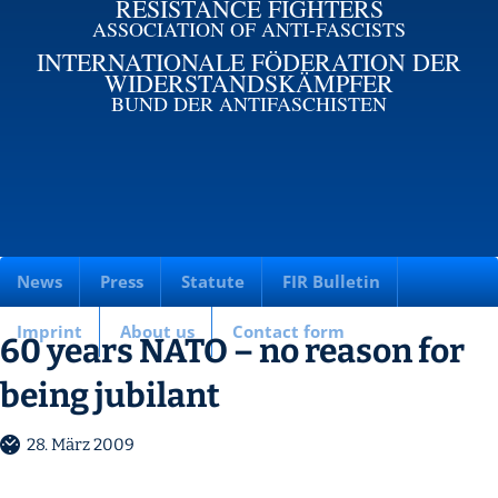
RESISTANCE FIGHTERS
ASSOCIATION OF ANTI-FASCISTS
INTERNATIONALE FÖDERATION DER
WIDERSTANDSKÄMPFER
BUND DER ANTIFASCHISTEN
News
Press
Statute
FIR Bulletin
Imprint
About us
Contact form
60 years NATO – no reason for
being jubilant
28. März 2009