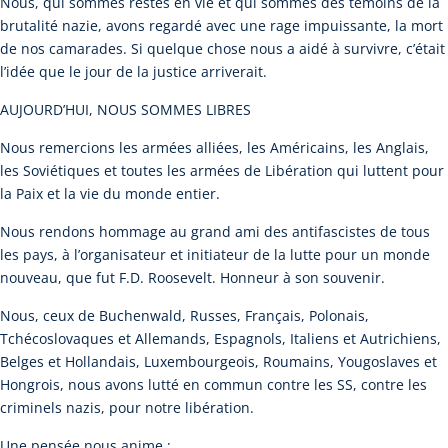
Nous, qui sommes restés en vie et qui sommes des témoins de la
brutalité nazie, avons regardé avec une rage impuissante, la mort
de nos camarades. Si quelque chose nous a aidé à survivre, c’était
l’idée que le jour de la justice arriverait.
AUJOURD’HUI, NOUS SOMMES LIBRES
Nous remercions les armées alliées, les Américains, les Anglais,
les Soviétiques et toutes les armées de Libération qui luttent pour
la Paix et la vie du monde entier.
Nous rendons hommage au grand ami des antifascistes de tous
les pays, à l’organisateur et initiateur de la lutte pour un monde
nouveau, que fut F.D. Roosevelt. Honneur à son souvenir.
Nous, ceux de Buchenwald, Russes, Français, Polonais,
Tchécoslovaques et Allemands, Espagnols, Italiens et Autrichiens,
Belges et Hollandais, Luxembourgeois, Roumains, Yougoslaves et
Hongrois, nous avons lutté en commun contre les SS, contre les
criminels nazis, pour notre libération.
Une pensée nous anime :