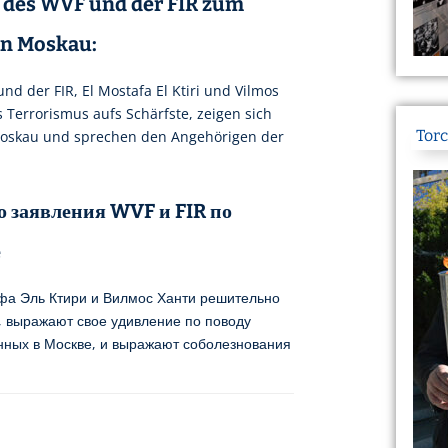
des WVF und der FIR zum
 in Moskau:
d der FIR, El Mostafa El Ktiri und Vilmos
s Terrorismus aufs Schärfste, zeigen sich
Torc
 Moskau und sprechen den Angehörigen der
 заявления WVF и FIR по
е
фа Эль Ктири и Вилмос Ханти решительно
 выражают свое удивление по поводу
нных в Москве, и выражают соболезнования