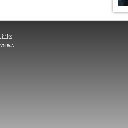
Links
VVN-BdA