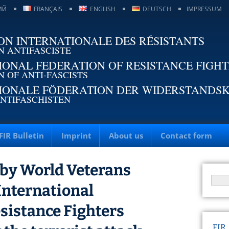
ИЙ
FRANÇAIS
ENGLISH
DEUTSCH
IMPRESSUM
ON INTERNATIONALE DES RÉSISTANTS
N ANTIFASCISTE
IONAL FEDERATION OF RESISTANCE FIGH
N OF ANTI-FASCISTS
IONALE FÖDERATION DER WIDERSTANDS
NTIFASCHISTEN
FIR Bulletin
Imprint
About us
Contact form
 by World Veterans
International
esistance Fighters
FIR