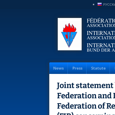
РУССК
FÉDÉRATI
ASSOCIATIO
INTERNAT
ASSOCIATIO
INTERNAT
BUND DER A
News
Press
Statute
Joint statement
Federation and 
Federation of R