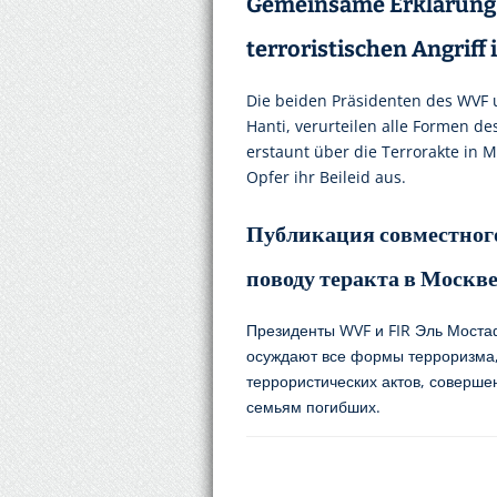
Gemeinsame Erklärung 
terroristischen Angriff
Die beiden Präsidenten des WVF un
Hanti, verurteilen alle Formen de
erstaunt über die Terrorakte in
Opfer ihr Beileid aus.
Публикация совместного
поводу теракта в Москв
Президенты WVF и FIR Эль Моста
осуждают все формы терроризма,
террористических актов, соверше
семьям погибших.