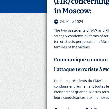
(FIR) concerning
in Moscow:
24. März 2024
The two presidents of WVF and FIR
strongly condemn all forms of ter
terrorist acts perpetrated in Mos
families of the victims.
Communiqué commun de
l’attaque terroriste à M
Les deux présidents du FMAC et de 
condamnent fermement toutes les 
étonnement quant aux actes terro
leurs condoléances aux membres d