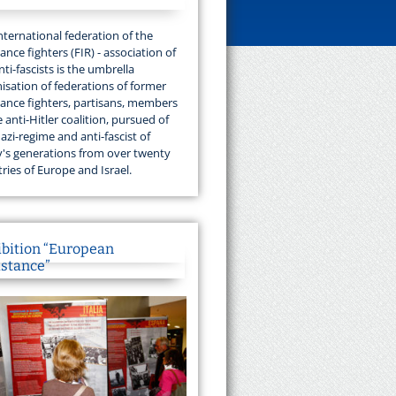
nternational federation of the
tance fighters (FIR) - association of
nti-fascists is the umbrella
isation of federations of former
tance fighters, partisans, members
e anti-Hitler coalition, pursued of
azi-regime and anti-fascist of
's generations from over twenty
ries of Europe and Israel.
ibition “European
istance”