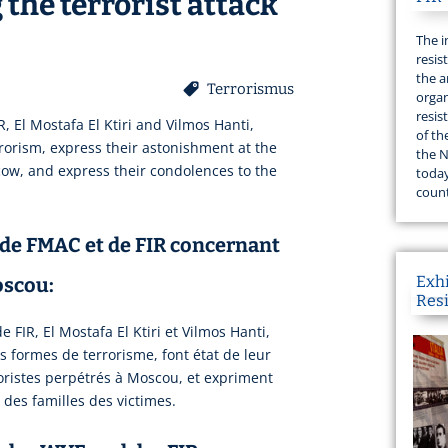
 the terrorist attack
The i
resis
the a
Terrorismus
organ
resis
, El Mostafa El Ktiri and Vilmos Hanti,
of th
rorism, express their astonishment at the
the N
cow, and express their condolences to the
today
count
 FMAC et de FIR concernant
Exh
oscou:
Res
FIR, El Mostafa El Ktiri et Vilmos Hanti,
formes de terrorisme, font état de leur
ristes perpétrés à Moscou, et expriment
es familles des victimes.