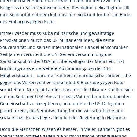
internationaler Solidarität, sowie mit der auf dem XVIII. FIR-
Kongress in Sofia verabschiedeten Resolution bekräftigt die FIR
ihre Solidarität mit dem kubanischen Volk und fordert ein Ende
des Embargos gegen Kuba.
Immer wieder muss Kuba militärische und gewalttätige
Provokationen durch das US-Militär erdulden, die seine
Souveränität und seinen internationalen Handel einschränken.
Seit Jahren verurteilt die UN-Generalversammlung die
Sanktionspolitik der USA mit überwältigender Mehrheit. Erst
kürzlich gab es eine weitere Abstimmung, bei der 136
Mitgliedstaaten – darunter zahlreiche europäische Länder – die
gegen das Völkerrecht verstoßende US-Blockade gegen Kuba
verurteilten. Nur acht Länder, darunter die Ukraine, stellten sich
auf die Seite der USA. Anstatt dieses Votum der internationalen
Gemeinschaft zu akzeptieren, behauptete die US-Delegation
jedoch dreist, die Verantwortung für die wirtschaftliche und
soziale Lage Kubas liege allein bei der Regierung in Havanna.
Doch die Menschen wissen es besser. In vielen Ländern gibt es
Solidaritätskomitees gegen die wirtschaftliche Strangulierung