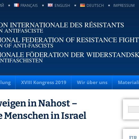
ИЙ
FRANÇAIS
ENGLISH
DEUTSCH
IMPRESSUM
ON INTERNATIONALE DES RÉSISTANTS
N ANTIFASCISTE
IONAL FEDERATION OF RESISTANCE FIGH
N OF ANTI-FASCISTS
IONALE FÖDERATION DER WIDERSTANDS
NTIFASCHISTEN
llung
XVIII Kongress 2019
Wir über uns
Material
eigen in Nahost –
ie Menschen in Israel
FIR