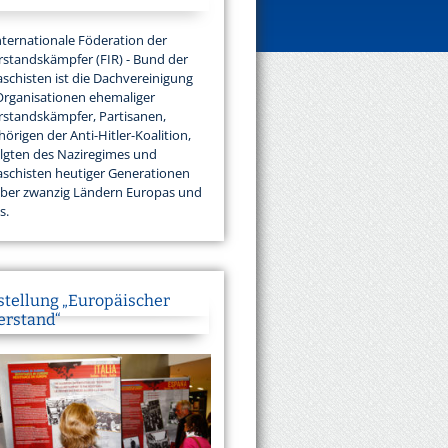
nternationale Föderation der
standskämpfer (FIR) - Bund der
aschisten ist die Dachvereinigung
Organisationen ehemaliger
standskämpfer, Partisanen,
örigen der Anti-Hitler-Koalition,
lgten des Naziregimes und
aschisten heutiger Generationen
über zwanzig Ländern Europas und
s.
stellung „Europäischer
erstand“