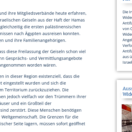
Die I
und ihre Mitgliedsverbände heute erfahren,
Wider
sraelischen Geiseln aus der Haft der Hamas
Antif
leichzeitig die ersten palästinensischen
von 
gnissen nach Ägypten ausreisen konnten.
Wider
Angeh
en und ihre Familienangehörigen.
Verfo
Antif
ss diese Freilassung der Geiseln schon viel
aus 
enn Gesprächs- und Vermittlungsangebote
Israel
t angenommen worden wären.
en in dieser Region existenziell, dass die
eingestellt wurden und sich die
Aus
m Territorium zurückzuziehen. Die
Wid
hen jedoch vielfach vor den Trümmern ihrer
user und ein Großteil der
 sind zerstört. Diese Menschen benötigen
r Weltgemeinschaft. Die Grenzen für die
tischer Seite lagern, müssen sofort geöffnet