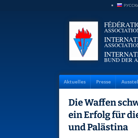
РУССК
FÉDÉRATI
ASSOCIATIO
INTERNAT
ASSOCIATIO
INTERNAT
BUND DER A
Aktuelles
Presse
Ausste
Die Waffen schw
ein Erfolg für d
und Palästina