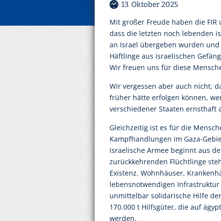
13. Oktober 2025
Mit großer Freude haben die FIR 
dass die letzten noch lebenden i
an Israel übergeben wurden und g
Häftlinge aus israelischen Gefän
Wir freuen uns für diese Mensch
Wir vergessen aber auch nicht, da
früher hätte erfolgen können, w
verschiedener Staaten ernsthaf
Gleichzeitig ist es für die Mensch
Kampfhandlungen im Gaza-Gebiet 
israelische Armee beginnt aus de
zurückkehrenden Flüchtlinge ste
Existenz. Wohnhäuser, Krankenhä
lebensnotwendigen Infrastruktur
unmittelbar solidarische Hilfe de
170.000 t Hilfsgüter, die auf ägyp
werden.