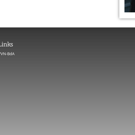
Links
VVN-BdA