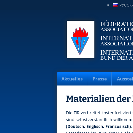
РУССК
FÉDÉRATI
ASSOCIATIO
INTERNAT
ASSOCIATIO
INTERNAT
BUND DER A
Aktuelles
Presse
Ausste
Materialien der
Die FIR verbreitet kostenfrei viert
sind selbstverständlich willkomme
(Deutsch, Englisch, Französisch)
.