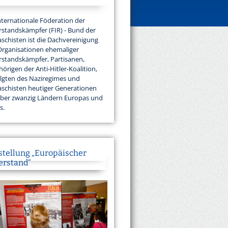
nternationale Föderation der
standskämpfer (FIR) - Bund der
aschisten ist die Dachvereinigung
Organisationen ehemaliger
standskämpfer, Partisanen,
örigen der Anti-Hitler-Koalition,
lgten des Naziregimes und
aschisten heutiger Generationen
über zwanzig Ländern Europas und
s.
stellung „Europäischer
erstand“