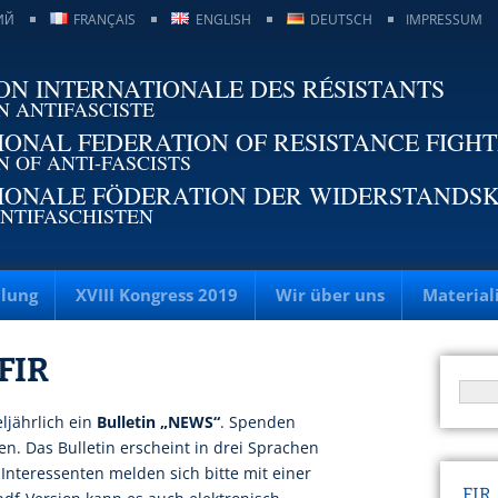
ИЙ
FRANÇAIS
ENGLISH
DEUTSCH
IMPRESSUM
ON INTERNATIONALE DES RÉSISTANTS
N ANTIFASCISTE
IONAL FEDERATION OF RESISTANCE FIGH
N OF ANTI-FASCISTS
IONALE FÖDERATION DER WIDERSTANDS
NTIFASCHISTEN
llung
XVIII Kongress 2019
Wir über uns
Material
 FIR
eljährlich ein
Bulletin „NEWS“
. Spenden
n. Das Bulletin erscheint in drei Sprachen
 Interessenten melden sich bitte mit einer
FIR