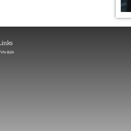
Links
VVN-BdA