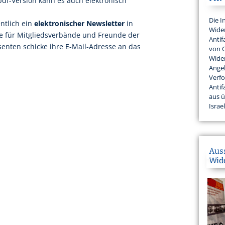
pdf-Version kann es auch elektronisch
Die I
ntlich ein
elektronischer Newsletter
in
Wider
e für Mitgliedsverbände und Freunde der
Antif
ssenten schicke ihre E-Mail-Adresse an das
von 
Wider
Angeh
Verfo
Antif
aus 
Israel
Aus
Wid