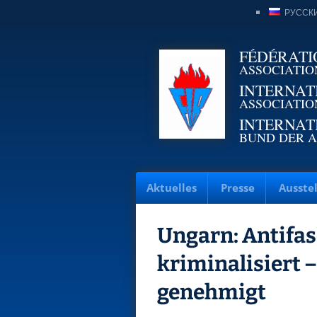
РУССК
FÉDÉRATI
ASSOCIATIO
INTERNAT
ASSOCIATIO
INTERNAT
BUND DER A
Aktuelles
Presse
Ausste
Ungarn: Antifa
kriminalisiert 
genehmigt