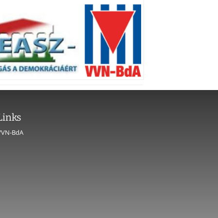
Links
VVN-BdA