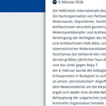
9. Februar 2026
Die Fédération Internationale des 
die Dachorganisation von Partisa
Widerstands, Deportierter, Fami
Antifaschisten verurteilt gemei
Widerstandskämpfer und Antifasc
Vereinigung der Verfolgten des N
und Antifaschisten (VVN-BdA), u
österreichischer Widerstandskäm
Faschismus (KZ-Verband) den Um
derzeit größten jährlichen Nazi-
und das Urteil gegen Maja T.
Am 4. Februar wurde die beklagte
Schauprozess in Budapest zu acht 
an einem „terroristischen“ Angrif
dem Beweismaterial um die körpe
ergab sich weder eine direkte Bet
Behauptung der ungarischen Justi
kriminelle Organisation handele.