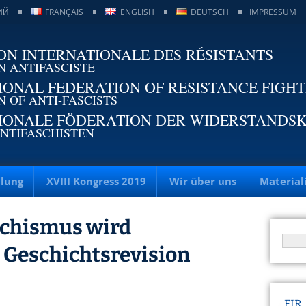
ИЙ
FRANÇAIS
ENGLISH
DEUTSCH
IMPRESSUM
ON INTERNATIONALE DES RÉSISTANTS
N ANTIFASCISTE
IONAL FEDERATION OF RESISTANCE FIGH
N OF ANTI-FASCISTS
IONALE FÖDERATION DER WIDERSTANDS
NTIFASCHISTEN
llung
XVIII Kongress 2019
Wir über uns
Material
schismus wird
– Geschichtsrevision
FIR