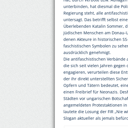
unterbinden, hat diesmal die Poli
Regierung steht, alle antifaschis
untersagt. Das betrifft selbst ei
Überlebenden Katalin Sommer, d
jüdischen Menschen am Donau-Ufe
denen Akteure in historischen 
faschistischen Symbolen zu sehen
ausdrücklich genehmigt.
Die antifaschistischen Verbände
die sich seit vielen Jahren gegen
engagieren, verurteilen diese E
der ihr direkt unterstellten Sich
Opfern und Tätern bedeutet, eine
einen Freibrief für Neonazis. De
Städten vor ungarischen Botscha
angemeldeten Protestaktionen in 
lautete die Losung der FIR „Nie wi
Slogan aktueller als jemals befürc