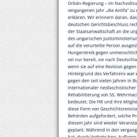
Orbán-Regierung – im Nachvollz
vergangenen Jahr „die Antifa“ zu 
erklären. Wir erinnern daran, da
deutschen Gerichtsbeschluss rech
der Staatsanwaltschaft an die ung
des ungarischen Justizministeri
auf die verurteilte Person ausge
Hungerstreik gegen unmenschlich
sei nur bereit, sie nach Deutsch
wenn sie auf eine Revision gegen 
Hintergrund des Verfahrens war 
gegen den seit vielen Jahren in 
internationaler neofaschistische
Rehabilitierung von SS, Wehrmac
bedeutet. Die FIR und ihre Mitg
diese Form von Geschichtsrevisio
Behörden aufgefordert, solche Pr
diesem Jahr sind wieder Veranst
geplant. Während in den vergang
hat, durch Verbote bzw. Auflagen