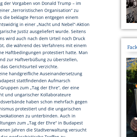
ug der Vorgaben von Donald Trump – im
einer „terroristischen Organisation“ zu
ss die beklagte Person entgegen einem
tswidrig in einer „Nacht und Nebel“-Aktion
arische Justiz ausgeliefert wurde. Seitens
ums wird auch nach dem Urteil noch Druck
übt, die während des Verfahrens mit einem
Fack
e Haftbedingungen protestiert hatte. Man
land zur Haftverbüßung zu überstellen,
das Gerichtsurteil verzichte.
eine handgreifliche Auseinandersetzung
Budapest stattfindenden Aufmarsch
r Gruppen zum „Tag der Ehre“, der eine
ht und ungarischer Kollaborateure
liedsverbände haben schon mehrfach gegen
nismus protestiert und die ungarischen
ovokationen zu unterbinden. Auch in
altungen zum „Tag der Ehre“ in Budapest
enen Jahren die Stadtverwaltung versucht
 das neofaschistische Treffen zu