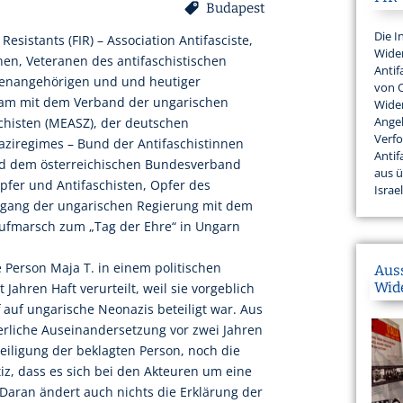
Budapest
Die I
Resistants (FIR) – Association Antifasciste,
Wider
nen, Veteranen des antifaschistischen
Antif
lienangehörigen und und heutiger
von 
nsam mit dem Verband der ungarischen
Wider
Angeh
histen (MEASZ), der deutschen
Verfo
aziregimes – Bund der Antifaschistinnen
Antif
nd dem österreichischen Bundesverband
aus 
pfer und Antifaschisten, Opfer des
Israel
gang der ungarischen Regierung mit dem
Aufmarsch zum „Tag der Ehre“ in Ungarn
 Person Maja T. in einem politischen
Aus
Wid
Jahren Haft verurteilt, weil sie vorgeblich
f auf ungarische Neonazis beteiligt war. Aus
rliche Auseinandersetzung vor zwei Jahren
eiligung der beklagten Person, noch die
z, dass es sich bei den Akteuren um eine
 Daran ändert auch nichts die Erklärung der