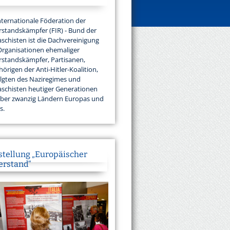
nternationale Föderation der
standskämpfer (FIR) - Bund der
aschisten ist die Dachvereinigung
Organisationen ehemaliger
standskämpfer, Partisanen,
örigen der Anti-Hitler-Koalition,
lgten des Naziregimes und
aschisten heutiger Generationen
über zwanzig Ländern Europas und
s.
stellung „Europäischer
erstand“