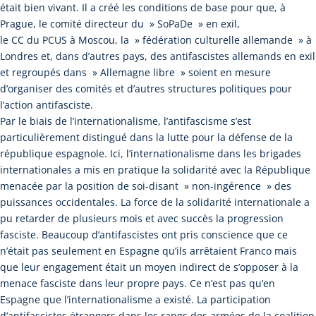
était bien vivant. Il a créé les conditions de base pour que, à
Prague, le comité directeur du » SoPaDe » en exil,
le CC du PCUS à Moscou, la » fédération culturelle allemande » à
Londres et, dans d’autres pays, des antifascistes allemands en exil
et regroupés dans » Allemagne libre » soient en mesure
d’organiser des comités et d’autres structures politiques pour
l’action antifasciste.
Par le biais de l’internationalisme, l’antifascisme s’est
particulièrement distingué dans la lutte pour la défense de la
république espagnole. Ici, l’internationalisme dans les brigades
internationales a mis en pratique la solidarité avec la République
menacée par la position de soi-disant » non-ingérence » des
puissances occidentales. La force de la solidarité internationale a
pu retarder de plusieurs mois et avec succès la progression
fasciste. Beaucoup d’antifascistes ont pris conscience que ce
n’était pas seulement en Espagne qu’ils arrêtaient Franco mais
que leur engagement était un moyen indirect de s’opposer à la
menace fasciste dans leur propre pays. Ce n’est pas qu’en
Espagne que l’internationalisme a existé. La participation
d’antifascistes étrangers dans les rangs des armées de la coalition