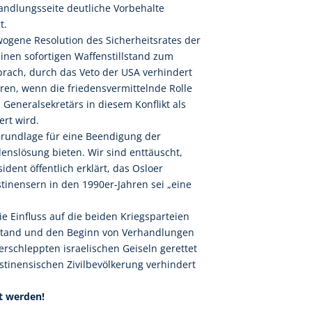
andlungsseite deutliche Vorbehalte
t.
wogene Resolution des Sicherheitsrates der
einen sofortigen Waffenstillstand zum
prach, durch das Veto der USA verhindert
ren, wenn die friedensvermittelnde Rolle
Generalsekretärs in diesem Konflikt als
ert wird.
rundlage für eine Beendigung der
nslösung bieten. Wir sind enttäuscht,
ident öffentlich erklärt, das Osloer
inensern in den 1990er-Jahren sei „eine
ie Einfluss auf die beiden Kriegsparteien
llstand und den Beginn von Verhandlungen
erschleppten israelischen Geiseln gerettet
stinensischen Zivilbevölkerung verhindert
t werden!