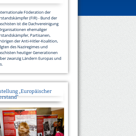
nternationale Föderation der
standskämpfer (FIR) - Bund der
aschisten ist die Dachvereinigung
Organisationen ehemaliger
standskämpfer, Partisanen,
örigen der Anti-Hitler-Koalition,
lgten des Naziregimes und
aschisten heutiger Generationen
über zwanzig Ländern Europas und
s.
stellung „Europäischer
erstand“