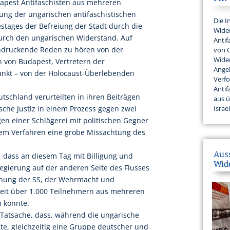
apest Antifaschisten aus mehreren
ung der ungarischen antifaschistischen
Die I
stages der Befreiung der Stadt durch die
Wider
durch den ungarischen Widerstand. Auf
Antif
ndruckende Reden zu hören von der
von 
Wider
n von Budapest, Vertretern der
Angeh
punkt – von der Holocaust-Überlebenden
Verfo
Antif
utschland verurteilten in ihren Beiträgen
aus 
sche Justiz in einem Prozess gegen zwei
Israel
n einer Schlägerei mit politischen Gegner
esem Verfahren eine grobe Missachtung des
Aus
, dass an diesem Tag mit Billigung und
Wid
egierung auf der anderen Seite des Flusses
chung der SS, der Wehrmacht und
weit über 1.000 Teilnehmern aus mehreren
n konnte.
 Tatsache, dass, während die ungarische
te, gleichzeitig eine Gruppe deutscher und