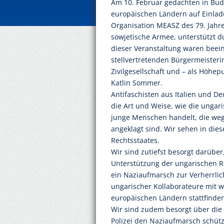
Am 10. Februar gedachten in Bud
europäischen Ländern auf Einlad
Organisation MEASZ des 79. Jahre
sowjetische Armee, unterstützt 
dieser Veranstaltung waren beei
stellvertretenden Bürgermeisteri
Zivilgesellschaft und – als Höhe
Katlin Sommer.
Antifaschisten aus Italien und De
die Art und Weise, wie die ungari
junge Menschen handelt, die wege
angeklagt sind. Wir sehen in di
Rechtsstaates.
Wir sind zutiefst besorgt darüber
Unterstützung der ungarischen R
ein Naziaufmarsch zur Verherrli
ungarischer Kollaborateure mit 
europäischen Ländern stattfinde
Wir sind zudem besorgt über die
Polizei den Naziaufmarsch schütz