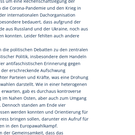
ess um eine Rechenschaftslegung der
ch die Corona-Pandemie und den Krieg in
der internationalen Dachorganisation
sbesondere bedauert, dass aufgrund der
nde aus Russland und der Ukraine, noch aus
en konnten. Leider fehlten auch andere
 die politischen Debatten zu den zentralen
stischer Politik, insbesondere dem Handeln
er antifaschistischen Erinnerung gegen
d der erschreckende Aufschwung
hter Parteien und Kräfte, was eine Drohung
ahlen darstellt. Wie in einer heterogenen
u erwarten, gab es durchaus kontroverse
eg im Nahen Osten, aber auch zum Umgang
. Dennoch standen am Ende vier
ossen werden konnten und Orientierung für
ess bringen sollen, darunter ein Aufruf für
ionen in den Europawahlkampf.
en der Gemeinsamkeit, dass das