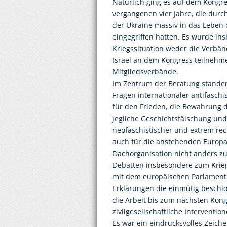
Natürlich ging es auf dem Kongr
vergangenen vier Jahre, die dur
der Ukraine massiv in das Leben 
eingegriffen hatten. Es wurde in
Kriegssituation weder die Verbä
Israel an dem Kongress teilnehm
Mitgliedsverbände.
Im Zentrum der Beratung standen
Fragen internationaler antifaschi
für den Frieden, die Bewahrung d
jegliche Geschichtsfälschung un
neofaschistischer und extrem rec
auch für die anstehenden Europaw
Dachorganisation nicht anders z
Debatten insbesondere zum Kri
mit dem europäischen Parlament
Erklärungen die einmütig beschl
die Arbeit bis zum nächsten Kongr
zivilgesellschaftliche Intervent
Es war ein eindrucksvolles Zeich