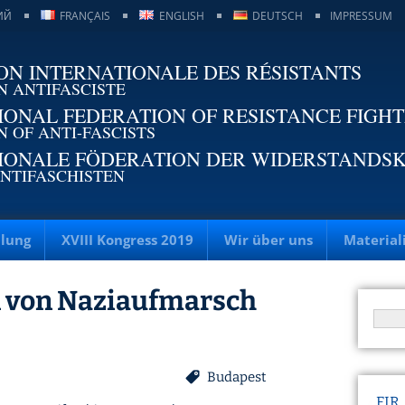
ИЙ
FRANÇAIS
ENGLISH
DEUTSCH
IMPRESSUM
ON INTERNATIONALE DES RÉSISTANTS
N ANTIFASCISTE
IONAL FEDERATION OF RESISTANCE FIGH
N OF ANTI-FASCISTS
IONALE FÖDERATION DER WIDERSTANDS
NTIFASCHISTEN
llung
XVIII Kongress 2019
Wir über uns
Material
en von Naziaufmarsch
Budapest
FIR