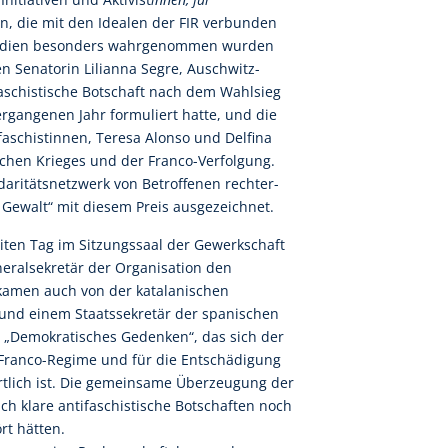
n, die mit den Idealen der FIR verbunden
 Medien besonders wahrgenommen wurden
n Senatorin Lilianna Segre, Auschwitz-
faschistische Botschaft nach dem Wahlsieg
ergangenen Jahr formuliert hatte, und die
aschistinnen, Teresa Alonso und Delfina
chen Krieges und der Franco-Verfolgung.
aritätsnetzwerk von Betroffenen rechter-
r Gewalt“ mit diesem Preis ausgezeichnet.
iten Tag im Sitzungssaal der Gewerkschaft
neralsekretär der Organisation den
kamen auch von der katalanischen
 und einem Staatssekretär der spanischen
 „Demokratisches Gedenken“, das sich der
Franco-Regime und für die Entschädigung
ortlich ist. Die gemeinsame Überzeugung der
ch klare antifaschistische Botschaften noch
rt hätten.