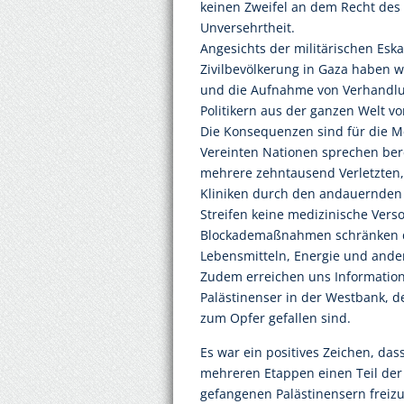
keinen Zweifel an dem Recht des i
Unversehrtheit.
Angesichts der militärischen Eska
Zivilbevölkerung in Gaza haben w
und die Aufnahme von Verhandlun
Politikern aus der ganzen Welt v
Die Konsequenzen sind für die M
Vereinten Nationen sprechen ber
mehrere zehntausend Verletzten
Kliniken durch den andauernden 
Streifen keine medizinische Ve
Blockademaßnahmen schränken di
Lebensmitteln, Energie und ande
Zudem erreichen uns Informatio
Palästinenser in der Westbank, 
zum Opfer gefallen sind.
Es war ein positives Zeichen, das
mehreren Etappen einen Teil der 
gefangenen Palästinensern freiz