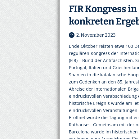
FIR Kongress in
konkreten Erge
2. November 2023
Ende Oktober reisten etwa 100 De
regulären Kongress der Internat
(FIR) – Bund der Antifaschisten.
Portugal, Italien und Griechenlan
Spanien in die katalanische Haup
zum Gedenken an den 85. Jahres
Abreise der Internationalen Brig
eindrucksvollen Verabschiedung d
historische Ereignis wurde am le
eindrucksvollen Veranstaltungen 
Eröffnet wurde die Tagung mit ei
Rathauses. Gemeinsam mit der n
Barcelona wurde im historischen
verliehen, eine Auszeichnung für I