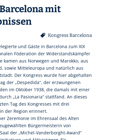
 Barcelona mit
bnissen
Kongress Barcelona
legierte und Gäste in Barcelona zum XIX
ionalen Föderation der Widerstandskämpfer
 Sie kamen aus Norwegen und Marokko, aus
d, sowie Mitteleuropa und natürlich aus
tstadt. Der Kongress wurde hier abgehalten
tag der „Despedida“, der erzwungenen
aden im Oktober 1938, die damals mit einer
urch „La Pasionaria“ stattfand. An dieses
tzten Tag des Kongresses mit drei
in der Region erinnert.
ner Zeremonie im Ehrensaal des Alten
eugewählten Bürgermeisterin von
 Saal der „Michel-Vanderborght-Award“
nitiativen und Aktivist
innen, für