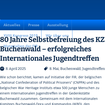
Aktuelles
Presse
Ausstellung
XVIII Kongress 2019
Wir über uns
80 Jahre Selbstbefreiung des KZ
Materialien der FIR
Buchenwald – erfolgreiches
Internationales Jugendtreffen
8. April 2025
8. Mai
,
Buchenwald; Jugendtreffen
Wie schon berichtet, kamen auf Initiative der FIR, der belgischen
„National Confederation of Political Prisoners“ (CNPPA) und des
belgischen War Heritage Instituts etwa 500 junge Menschen zu
einem Internationalen Jugendtreffen in der Gedenkstätte
Buchenwald zusammen. Gemeinsam mit dem Internationalen
Komitees Buchenwald-Dora und Kommandos (IKBD). den