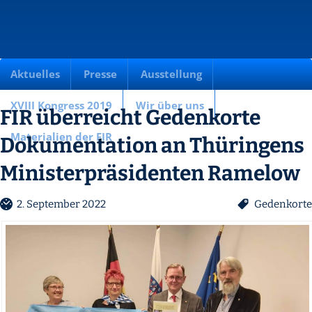
Aktuelles
Presse
Ausstellung
XVIII Kongress 2019
Wir über uns
FIR überreicht Gedenkorte
Materialien der FIR
Dokumentation an Thüringens
Ministerpräsidenten Ramelow
2. September 2022
Gedenkorte