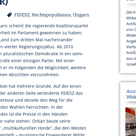
R)
Die I
FIDESZ
,
Rechtspopulismus
,
Ungarn
Wider
Antif
rn scheint die regierende Koalitionspartei
von 
hrheit im Parlament gewonnen zu haben;
Wider
 Land zum dritten Mal nacheinander
Angeh
in vierter Regierungszyklus. Ab 2010
Verfo
Antif
r pluralistischen Demokratie in ein semi-
aus 
olle einer einzigen Partei. Mit einer
Israel
 er im Folgenden die Möglichkeit, weitere
inen Absichten vorzunehmen.
tion hat mehrere Gründe. Auf der einen
Aus
uf der anderen Seite veränderte FIDESZ das
Wid
teresse und ebnete den Weg für die
 den Wahlen herrschten. In der
es ist die Presse in den Händen
hr nahe stehen. Orbán baute seine
 „multikulturellen Horde“, die den Westen
rgestellt – muslimische Einwanderer Wilde