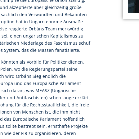
schimpfte die Europäische Union ständig,
 und akzeptierte aber gleichzeitig große
tsächlich den Verwandten und Bekannten
ruption hat in Ungarn enorme Ausmaße
se reagierte Orbáns Team merkwürdig
l sei, einen ungarischen Kapitalismus zu
litärischen Niederlage des Faschismus schuf
s System, das die Massen fanatisierte.
önnten als Vorbild für Politiker dienen,
 Polen, wo die Regierungspartei seine
ch wird Orbáns Sieg endlich die
teuropa und das Europäische Parlament
ie sich daran, was MEASZ (Ungarische
r und Antifaschisten) schon lange erklärt,
ung für die Rechtsstaatlichkeit, die freie
llionen von Menschen ist, die ihm nicht
rd das Europäische Parlament hoffentlich
 sollte bestrebt sein, ernsthafte Projekte
n wie der FIR zu organisieren, deren