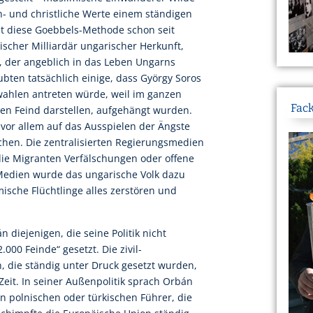
en- und christliche Werte einem ständigen
tzt diese Goebbels-Methode schon seit
discher Milliardär ungarischer Herkunft,
der angeblich in das Leben Ungarns
ubten tatsächlich einige, dass György Soros
ahlen antreten würde, weil im ganzen
Fack
 den Feind darstellen, aufgehängt wurden.
or allem auf das Ausspielen der Ängste
chen. Die zentralisierten Regierungsmedien
die Migranten Verfälschungen oder offene
Medien wurde das ungarische Volk dazu
ische Flüchtlinge alles zerstören und
iejenigen, die seine Politik nicht
.000 Feinde“ gesetzt. Die zivil-
n, die ständig unter Druck gesetzt wurden,
Zeit. In seiner Außenpolitik sprach Orbán
en polnischen oder türkischen Führer, die