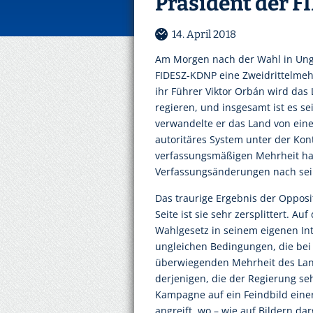
Präsident der FI
14. April 2018
Am Morgen nach der Wahl in Unga
FIDESZ-KDNP eine Zweidrittelme
ihr Führer Viktor Orbán wird das
regieren, und insgesamt ist es se
verwandelte er das Land von eine
autoritäres System unter der Kontr
verfassungsmäßigen Mehrheit hat
Verfassungsänderungen nach se
Das traurige Ergebnis der Opposi
Seite ist sie sehr zersplittert. A
Wahlgesetz in seinem eigenen In
ungleichen Bedingungen, die bei
überwiegenden Mehrheit des Land
derjenigen, die der Regierung se
Kampagne auf ein Feindbild einer
angreift, wo – wie auf Bildern da