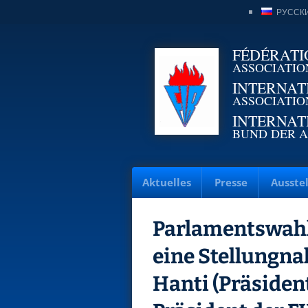
РУССК
FÉDÉRATI
ASSOCIATIO
INTERNAT
ASSOCIATIO
INTERNAT
BUND DER A
Aktuelles
Presse
Ausste
Parlamentswahl
eine Stellungn
Hanti (Präside