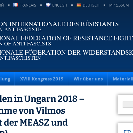
ИЙ
FRANÇAIS
ENGLISH
DEUTSCH
IMPRESSUM
ON INTERNATIONALE DES RÉSISTANTS
N ANTIFASCISTE
IONAL FEDERATION OF RESISTANCE FIGH
N OF ANTI-FASCISTS
IONALE FÖDERATION DER WIDERSTANDS
NTIFASCHISTEN
llung
XVIII Kongress 2019
Wir über uns
Material
en in Ungarn 2018 –
ahme von Vilmos
nt der MEASZ und
FIR