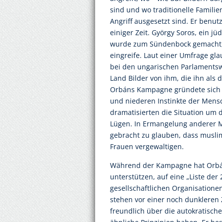
sind und wo traditionelle Famili
Angriff ausgesetzt sind. Er benu
einiger Zeit. György Soros, ein jü
wurde zum Sündenbock gemacht, 
eingreife. Laut einer Umfrage gla
bei den ungarischen Parlamentsw
Land Bilder von ihm, die ihn als
Orbáns Kampagne gründete sich v
und niederen Instinkte der Mens
dramatisierten die Situation um 
Lügen. In Ermangelung anderer 
gebracht zu glauben, dass muslim
Frauen vergewaltigen.
Während der Kampagne hat Orbán d
unterstützen, auf eine „Liste der 2
gesellschaftlichen Organisatione
stehen vor einer noch dunkleren 
freundlich über die autokratisch