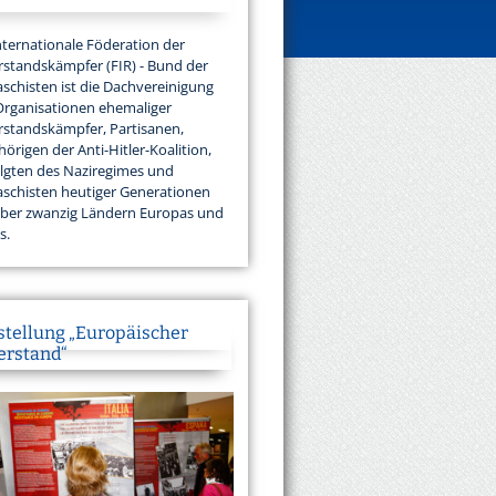
nternationale Föderation der
standskämpfer (FIR) - Bund der
aschisten ist die Dachvereinigung
Organisationen ehemaliger
standskämpfer, Partisanen,
örigen der Anti-Hitler-Koalition,
lgten des Naziregimes und
aschisten heutiger Generationen
über zwanzig Ländern Europas und
s.
stellung „Europäischer
erstand“