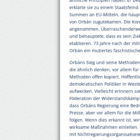
ähnliche Prinzipien haben. Er be
erklärte sie zu einem Staatsfeind
Summen an EU-Mitteln, die haup
von Orbán zugutekamen. Die Kor
angenommen. Überraschenderwei
und behauptete, dass es sein Zie
etablieren. 73 Jahre nach der mi
Orbán ein mutiertes faschistische
Orbáns Sieg und seine Methoden k
die ähnlich denken, vor allem für
Methoden offen kopiert. Hoffentli
demokratischen Politiker in Wes
aufwecken. Vielleicht erinnern s
Föderation der Widerstandskämpfe
dass Orbáns Regierung eine Bedroh
Presse, aber vor allem für die Mi
folgen. Wenn dies erkannt ist, wi
wirksame Maßnahmen einleiten. Es
mit Nichtregierungsorganisatione