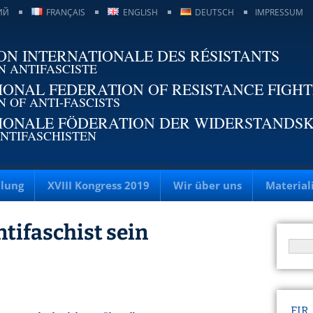
ИЙ
FRANÇAIS
ENGLISH
DEUTSCH
IMPRESSUM
ON INTERNATIONALE DES RÉSISTANTS
N ANTIFASCISTE
IONAL FEDERATION OF RESISTANCE FIGH
N OF ANTI-FASCISTS
IONALE FÖDERATION DER WIDERSTANDS
NTIFASCHISTEN
llung
XVIII Kongress 2019
Wir über uns
Material
tifaschist sein
FIR