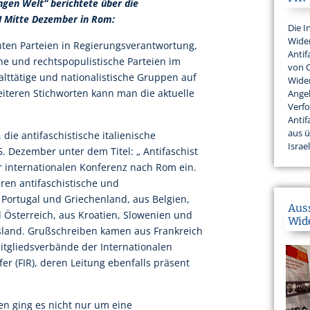
ngen Welt“ berichtete über die
I Mitte Dezember in Rom:
Die I
Wider
hten Parteien in Regierungsverantwortung,
Antif
che und rechtspopulistische Parteien im
von 
alttätige und nationalistische Gruppen auf
Wider
iteren Stichworten kann man die aktuelle
Angeh
Verfo
Antif
aus 
die antifaschistische italienische
Israel
. Dezember unter dem Titel: „ Antifaschist
r internationalen Konferenz nach Rom ein.
ren antifaschistische und
Portugal und Griechenland, aus Belgien,
Aus
 Österreich, aus Kroatien, Slowenien und
Wid
sland. Grußschreiben kamen aus Frankreich
itgliedsverbände der Internationalen
r (FIR), deren Leitung ebenfalls präsent
en ging es nicht nur um eine