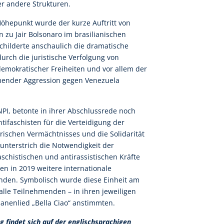
r andere Strukturen.
Höhepunkt wurde der kurze Auftritt von
 zu Jair Bolsonaro im brasilianischen
childerte anschaulich die dramatische
durch die juristische Verfolgung von
demokratischer Freiheiten und vor allem der
mender Aggression gegen Venezuela
NPI, betonte in ihrer Abschlussrede noch
tifaschisten für die Verteidigung der
orischen Vermächtnisses und die Solidarität
 unterstrich die Notwendigkeit der
schistischen und antirassistischen Kräfte
en in 2019 weitere internationale
nden. Symbolisch wurde diese Einheit am
alle Teilnehmenden – in ihren jeweiligen
anenlied „Bella Ciao“ anstimmten.
g findet sich auf der englischsprachigen