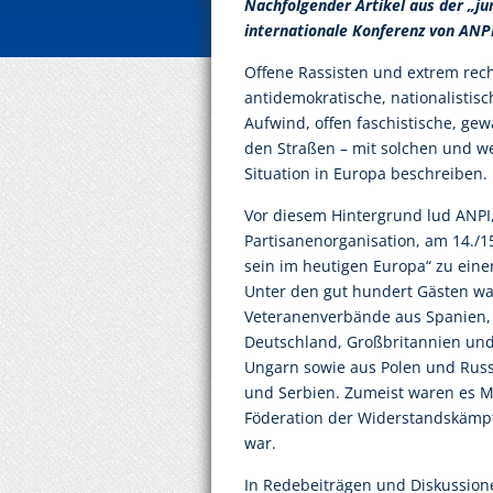
Nachfolgender Artikel aus der „ju
internationale Konferenz von ANP
Offene Rassisten und extrem rec
antidemokratische, nationalistis
Aufwind, offen faschistische, gew
den Straßen – mit solchen und we
Situation in Europa beschreiben.
Vor diesem Hintergrund lud ANPI, 
Partisanenorganisation, am 14./15
sein im heutigen Europa“ zu eine
Unter den gut hundert Gästen wa
Veteranenverbände aus Spanien, 
Deutschland, Großbritannien und
Ungarn sowie aus Polen und Rus
und Serbien. Zumeist waren es M
Föderation der Widerstandskämpfe
war.
In Redebeiträgen und Diskussion