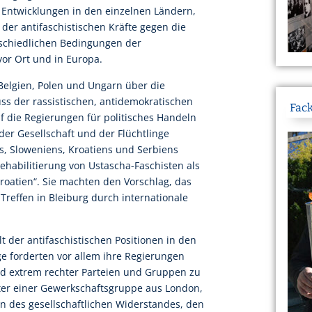
Entwicklungen in den einzelnen Ländern,
der antifaschistischen Kräfte gegen die
schiedlichen Bedingungen der
vor Ort und in Europa.
 Belgien, Polen und Ungarn über die
uss der rassistischen, antidemokratischen
Fack
uf die Regierungen für politisches Handeln
der Gesellschaft und der Flüchtlinge
hs, Sloweniens, Kroatiens und Serbiens
ehabilitierung von Ustascha-Faschisten als
oatien“. Sie machten den Vorschlag, das
-Treffen in Bleiburg durch internationale
lt der antifaschistischen Positionen in den
ge forderten vor allem ihre Regierungen
nd extrem rechter Parteien und Gruppen zu
reter einer Gewerkschaftsgruppe aus London,
n des gesellschaftlichen Widerstandes, den