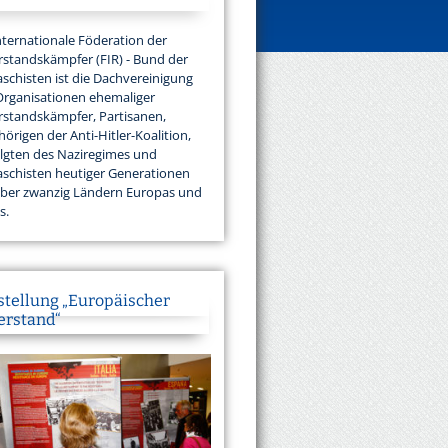
nternationale Föderation der
standskämpfer (FIR) - Bund der
aschisten ist die Dachvereinigung
Organisationen ehemaliger
standskämpfer, Partisanen,
örigen der Anti-Hitler-Koalition,
lgten des Naziregimes und
aschisten heutiger Generationen
über zwanzig Ländern Europas und
s.
stellung „Europäischer
erstand“