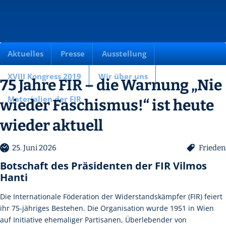
Aktuelles
Presse
Ausstellung
XVIII Kongress 2019
Wir über uns
75 Jahre FIR – die Warnung „Nie
Materialien der FIR
wieder Faschismus!“ ist heute
wieder aktuell
25. Juni 2026
Frieden
Botschaft des Präsidenten der FIR Vilmos
Hanti
Die Internationale Föderation der Widerstandskämpfer (FIR) feiert
ihr 75-jähriges Bestehen. Die Organisation wurde 1951 in Wien
auf Initiative ehemaliger Partisanen, Überlebender von