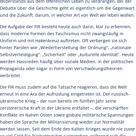
Widerstands aus dem öffentlichen Leben zu verdrängen. Bei der
Debatte über die Geschichte geht es eigentlich um die Gegenwart
und die Zukunft: darum, in welcher Art von Welt wir leben wollen.
Die Aufgabe der FIR besteht heute auch darin, klar zu erkennen,
dass moderne Formen des Faschismus nicht zwangsläufig in
Uniform und mit Hakenkreuz auftreten. Oft verbergen sie sich
hinter Parolen wie „Wiederherstellung der Ordnung“, „nationale
Selbstverteidigung“, „Sicherheit“ oder „kulturelle Identität“. Heute
werden Hassreden häufig über soziale Medien, in der politischen
Propaganda oder sogar in Form von Verschwörungstheorien
verbreitet.
Die FIR muss zudem auf die Tatsache reagieren, dass die Welt
erneut in eine Ära der Aufrüstung eingetreten ist. Der russisch-
ukrainische Krieg – der nun bereits im fünften Jahr seine
zerstörerische Kraft in der Ukraine entfaltet –, die verschärften
Konflikte im Nahen Osten sowie globale militärische Spannungen
haben die Sprache der Militarisierung wieder zur Normalität
werden lassen. Seit dem Ende des Kalten Krieges wurde nie zuvor
so viel Geld für Rüstungsgüter ausgegeben, während sich die