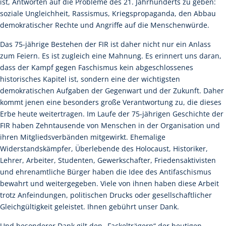
ist, Antworten auf die Probleme des 21. Jahrhunderts zu geben:
soziale Ungleichheit, Rassismus, Kriegspropaganda, den Abbau
demokratischer Rechte und Angriffe auf die Menschenwürde.
Das 75-jährige Bestehen der FIR ist daher nicht nur ein Anlass
zum Feiern. Es ist zugleich eine Mahnung. Es erinnert uns daran,
dass der Kampf gegen Faschismus kein abgeschlossenes
historisches Kapitel ist, sondern eine der wichtigsten
demokratischen Aufgaben der Gegenwart und der Zukunft. Daher
kommt jenen eine besonders große Verantwortung zu, die dieses
Erbe heute weitertragen. Im Laufe der 75-jährigen Geschichte der
FIR haben Zehntausende von Menschen in der Organisation und
ihren Mitgliedsverbänden mitgewirkt. Ehemalige
Widerstandskämpfer, Überlebende des Holocaust, Historiker,
Lehrer, Arbeiter, Studenten, Gewerkschafter, Friedensaktivisten
und ehrenamtliche Bürger haben die Idee des Antifaschismus
bewahrt und weitergegeben. Viele von ihnen haben diese Arbeit
trotz Anfeindungen, politischen Drucks oder gesellschaftlicher
Gleichgültigkeit geleistet. Ihnen gebührt unser Dank.
Und besonderer Dank gilt den „Fackelträgern“ der heutigen