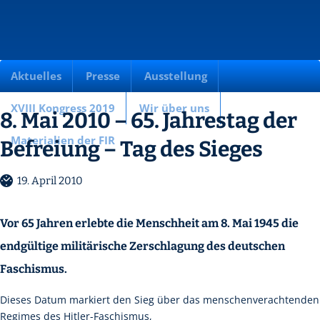
Aktuelles
Presse
Ausstellung
XVIII Kongress 2019
Wir über uns
8. Mai 2010 – 65. Jahrestag der
Materialien der FIR
Befreiung – Tag des Sieges
19. April 2010
Vor 65 Jahren erlebte die Menschheit am 8. Mai 1945 die
endgültige militärische Zerschlagung des deutschen
Faschismus.
Dieses Datum markiert den Sieg über das menschenverachtenden
Regimes des Hitler-Faschismus,