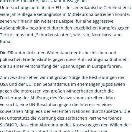
durch die Tatsache, dass – laut Aussage des
Untersuchungsberichts der EU – der amerikanische Geheimdienst
viele Jahre illegale Gefängnisse in Mitteleuropa betreiben konnte,
sehen wir hierin ein weiteres Beispiel für eine aggressive
Außenpolitik – begründet durch den angeblichen Kampfes gegen
Terrorismus und „Schurkenstaaten“, wie Iran, Nordkorea und
Kuba.
Die FIR unterstützt den Widerstand der tschechischen und
polnischen Friedenskräfte gegen diese Aufrüstungsmaßnahmen,
die zu einer Verschärfung der Spannungen in Europa führen.
Zum zweiten sehen wir mit großer Sorge die Bestrebungen der
USA und der EU, den Separatismus im ehemaligen Jugoslawien
gegen die Interessen von großen Minderheiten durch die
Forcierung der Ablösung des Kosovo voranzutreiben. Man
versucht, eine UN-Resolution gegen die Interessen eines
souveränen Mitglieds der Vereinten Nationen durchzusetzen. Die
FIR unterstützt die Warnung des serbischen Partnerverbands
SUBNOR, dass eine Abtrennung des Kosovo gegen den Willen der
serbischen Staatsautorität und unter Missachtung der