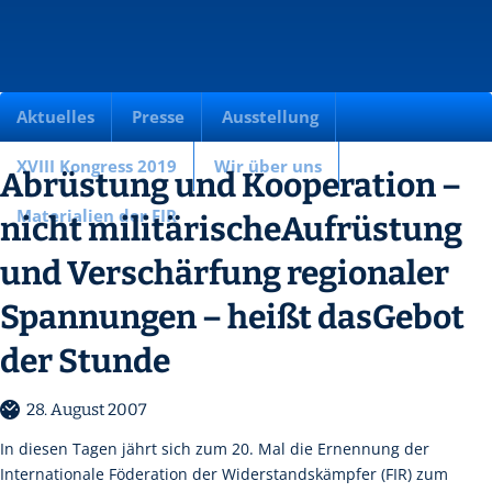
Aktuelles
Presse
Ausstellung
XVIII Kongress 2019
Wir über uns
Abrüstung und Kooperation –
Materialien der FIR
nicht militärischeAufrüstung
und Verschärfung regionaler
Spannungen – heißt dasGebot
der Stunde
28. August 2007
In diesen Tagen jährt sich zum 20. Mal die Ernennung der
Internationale Föderation der Widerstandskämpfer (FIR) zum