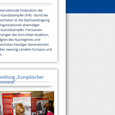
nternationale Föderation der
standskämpfer (FIR) - Bund der
aschisten ist die Dachvereinigung
Organisationen ehemaliger
standskämpfer, Partisanen,
örigen der Anti-Hitler-Koalition,
lgten des Naziregimes und
aschisten heutiger Generationen
über zwanzig Ländern Europas und
s.
stellung „Europäischer
erstand“