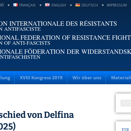
ИЙ
FRANÇAIS
ENGLISH
DEUTSCH
IMPRESSUM
ON INTERNATIONALE DES RÉSISTANTS
N ANTIFASCISTE
IONAL FEDERATION OF RESISTANCE FIGH
N OF ANTI-FASCISTS
IONALE FÖDERATION DER WIDERSTANDS
NTIFASCHISTEN
llung
XVIII Kongress 2019
Wir über uns
Material
chied von Delfina
025)
FIR