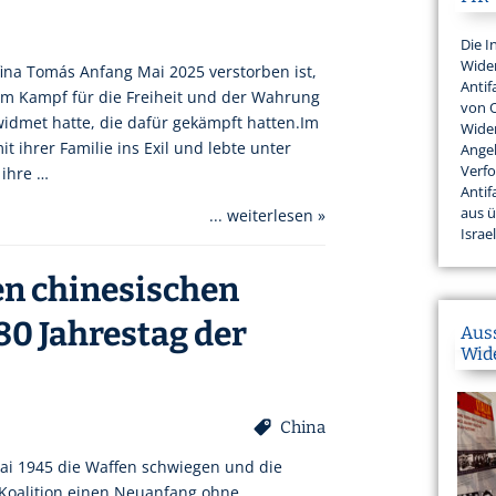
Die I
Wider
fina Tomás Anfang Mai 2025 verstorben ist,
Antif
m Kampf für die Freiheit und der Wahrung
von 
idmet hatte, die dafür gekämpft hatten.Im
Wider
it ihrer Familie ins Exil und lebte unter
Angeh
Verfo
 ihre …
Antif
aus 
... weiterlesen »
Israel
den chinesischen
0 Jahrestag der
Aus
Wid
China
ai 1945 die Waffen schwiegen und die
r-Koalition einen Neuanfang ohne