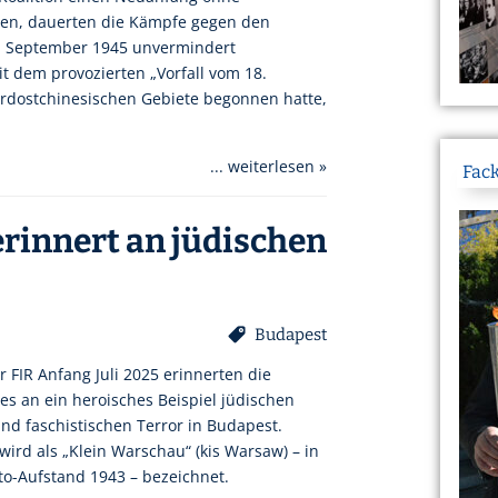
ten, dauerten die Kämpfe gegen den
um September 1945 unvermindert
 dem provozierten „Vorfall vom 18.
rdostchinesischen Gebiete begonnen hatte,
... weiterlesen »
Fack
erinnert an jüdischen
Budapest
r FIR Anfang Juli 2025 erinnerten die
es an ein heroisches Beispiel jüdischen
d faschistischen Terror in Budapest.
ird als „Klein Warschau“ (kis Warsaw) – in
to-Aufstand 1943 – bezeichnet.