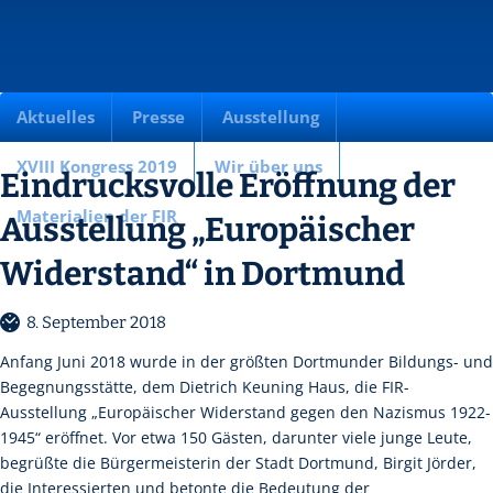
Aktuelles
Presse
Ausstellung
XVIII Kongress 2019
Wir über uns
Eindrucksvolle Eröffnung der
Materialien der FIR
Ausstellung „Europäischer
Widerstand“ in Dortmund
8. September 2018
Anfang Juni 2018 wurde in der größten Dortmunder Bildungs- und
Begegnungsstätte, dem Dietrich Keuning Haus, die FIR-
Ausstellung „Europäischer Widerstand gegen den Nazismus 1922-
1945“ eröffnet. Vor etwa 150 Gästen, darunter viele junge Leute,
begrüßte die Bürgermeisterin der Stadt Dortmund, Birgit Jörder,
die Interessierten und betonte die Bedeutung der