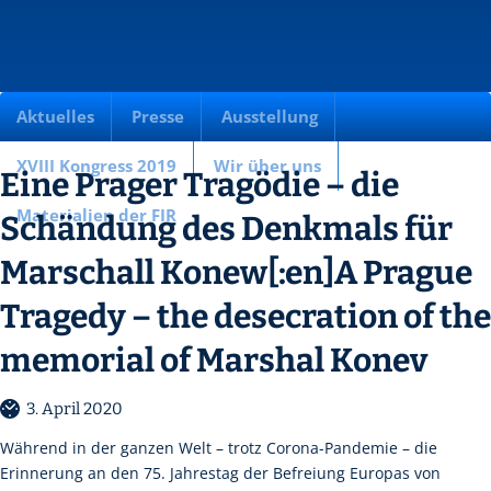
Aktuelles
Presse
Ausstellung
XVIII Kongress 2019
Wir über uns
Eine Prager Tragödie – die
Materialien der FIR
Schändung des Denkmals für
Marschall Konew[:en]A Prague
Tragedy – the desecration of the
memorial of Marshal Konev
3. April 2020
Während in der ganzen Welt – trotz Corona-Pandemie – die
Erinnerung an den 75. Jahrestag der Befreiung Europas von