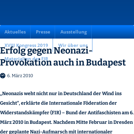
Aktuelles
Presse
Ausstellung
XVIII Kongress 2019
Wir über uns
Erfolg gegen Neonazi-
Materialien der FIR
Provokation auch in Budapest
6. März 2010
„Neonazis weht nicht nur in Deutschland der Wind ins
Gesicht“, erklärte die Internationale Föderation der
Widerstandskämpfer (FIR) – Bund der Antifaschisten am 6.
März 2010 in Budapest. Nachdem Mitte Februar in Dresden
der geplante Nazi-Aufmarsch mit internationaler