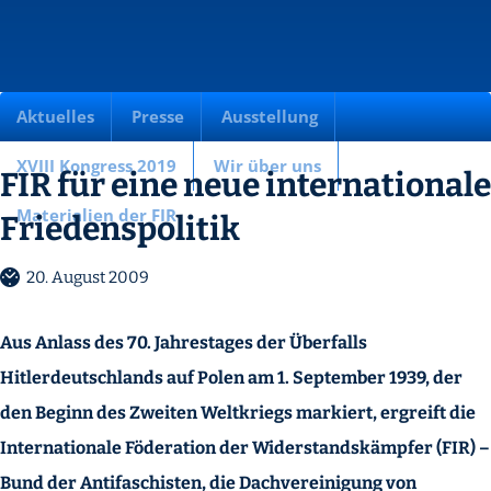
Aktuelles
Presse
Ausstellung
XVIII Kongress 2019
Wir über uns
FIR für eine neue internationale
Materialien der FIR
Friedenspolitik
20. August 2009
Aus Anlass des 70. Jahrestages der Überfalls
Hitlerdeutschlands auf Polen am 1. September 1939, der
den Beginn des Zweiten Weltkriegs markiert, ergreift die
Internationale Föderation der Widerstandskämpfer (FIR) –
Bund der Antifaschisten, die Dachvereinigung von