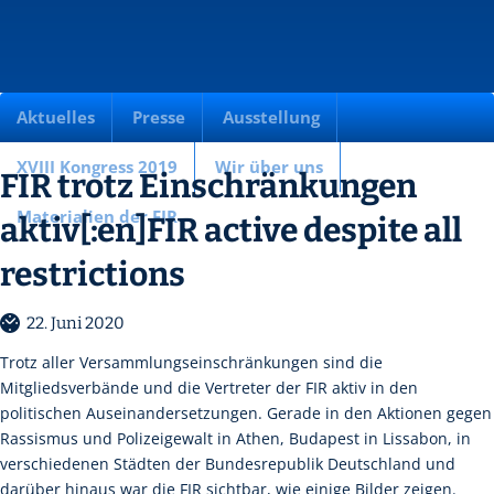
Aktuelles
Presse
Ausstellung
XVIII Kongress 2019
Wir über uns
FIR trotz Einschränkungen
Materialien der FIR
aktiv[:en]FIR active despite all
restrictions
22. Juni 2020
Trotz aller Versammlungseinschränkungen sind die
Mitgliedsverbände und die Vertreter der FIR aktiv in den
politischen Auseinandersetzungen. Gerade in den Aktionen gegen
Rassismus und Polizeigewalt in Athen, Budapest in Lissabon, in
verschiedenen Städten der Bundesrepublik Deutschland und
darüber hinaus war die FIR sichtbar, wie einige Bilder zeigen.