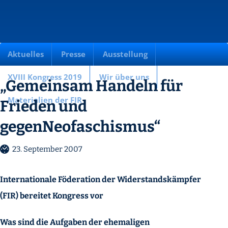
Aktuelles
Presse
Ausstellung
XVIII Kongress 2019
Wir über uns
„Gemeinsam Handeln für
Materialien der FIR
Frieden und
gegenNeofaschismus“
23. September 2007
Internationale Föderation der Widerstandskämpfer
(FIR) bereitet Kongress vor
Was sind die Aufgaben der ehemaligen