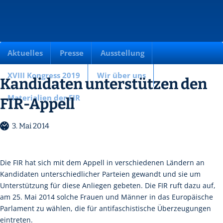
Aktuelles
Presse
Ausstellung
XVIII Kongress 2019
Wir über uns
Kandidaten unterstützen den
Materialien der FIR
FIR-Appell
3. Mai 2014
Die FIR hat sich mit dem Appell in verschiedenen Ländern an
Kandidaten unterschiedlicher Parteien gewandt und sie um
Unterstützung für diese Anliegen gebeten. Die FIR ruft dazu auf,
am 25. Mai 2014 solche Frauen und Männer in das Europäische
Parlament zu wählen, die für antifaschistische Überzeugungen
eintreten.