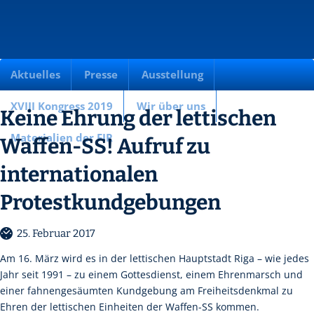
Aktuelles
Presse
Ausstellung
XVIII Kongress 2019
Wir über uns
Keine Ehrung der lettischen
Materialien der FIR
Waffen-SS! Aufruf zu
internationalen
Protestkundgebungen
25. Februar 2017
Am 16. März wird es in der lettischen Hauptstadt Riga – wie jedes
Jahr seit 1991 – zu einem Gottesdienst, einem Ehrenmarsch und
einer fahnengesäumten Kundgebung am Freiheitsdenkmal zu
Ehren der lettischen Einheiten der Waffen-SS kommen.