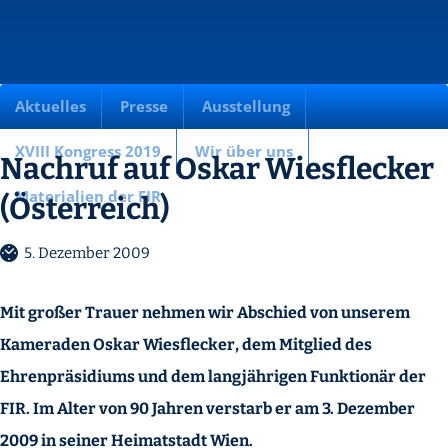
Aktuelles
Presse
Ausstellung
XVIII Kongress 2019
Wir über uns
Nachruf auf Oskar Wiesflecker
Materialien der FIR
(Österreich)
5. Dezember 2009
Mit großer Trauer nehmen wir Abschied von unserem
Kameraden Oskar Wiesflecker, dem Mitglied des
Ehrenpräsidiums und dem langjährigen Funktionär der
FIR. Im Alter von 90 Jahren verstarb er am 3. Dezember
2009 in seiner Heimatstadt Wien.