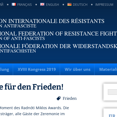
ИЙ
FRANÇAIS
ENGLISH
DEUTSCH
IMPRESSUM
ON INTERNATIONALE DES RÉSISTANTS
N ANTIFASCISTE
IONAL FEDERATION OF RESISTANCE FIGH
N OF ANTI-FASCISTS
IONALE FÖDERATION DER WIDERSTANDS
NTIFASCHISTEN
llung
XVIII Kongress 2019
Wir über uns
Material
 für den Frieden!
Frieden
oment des Radnóti Miklos Awards. Die
sträger, alle Gäste der Zeremonie im
FIR