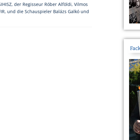
HISZ, der Regisseur Róber Alföldi, Vilmos
IR, und die Schauspieler Balázs Galkó und
Fack