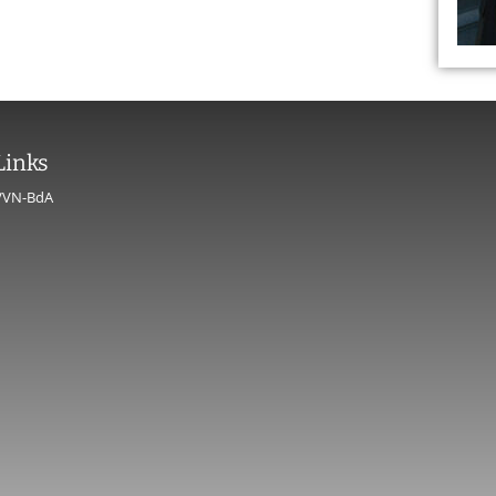
Links
VVN-BdA