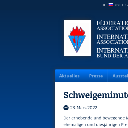
РУССК
FÉDÉRATI
ASSOCIATIO
INTERNAT
ASSOCIATIO
INTERNAT
BUND DER A
Aktuelles
Presse
Ausste
Schweigeminute
23. März 2022
Der erhebende und bewegende M
ehemaligen und diesjährigen Prei