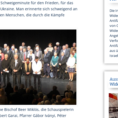
 Schweigeminute für den Frieden, für das
r Ukraine. Man erinnerte sich schweigend an
Die I
eten Menschen, die durch die Kämpfe
Wider
Antif
von 
Wider
Angeh
Verfo
Antif
aus 
Israel
Aus
Wid
che Bischof Beer Miklós, die Schauspielerin
bert Garai, Pfarrer Gábor Iványi, Péter