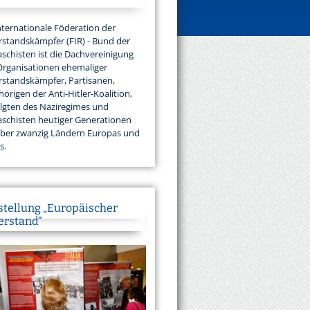
nternationale Föderation der
standskämpfer (FIR) - Bund der
aschisten ist die Dachvereinigung
Organisationen ehemaliger
standskämpfer, Partisanen,
örigen der Anti-Hitler-Koalition,
lgten des Naziregimes und
aschisten heutiger Generationen
über zwanzig Ländern Europas und
s.
stellung „Europäischer
erstand“