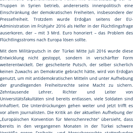
Truppen in Syrien betrieb, andererseits innenpolitisch eine
Einschränkung der demokratischen Freiheiten, insbesondere der
Pressefreiheit. Trotzdem wurde Erdoğan seitens der EU-
Administration im Frühjahr 2016 als Helfer in der Flüchtlingsfrage
auserkoren, der – mit 3 Mrd. Euro honoriert – das Problem des
Flüchtlingsstroms nach Europa lösen sollte.
Mit dem Militärputsch in der Türkei Mitte Juli 2016 wurde diese
Entwicklung nicht gestoppt, sondern in verschärfter Form
weiterentwickelt. Der gescheiterte Putsch, der selber sicherlich
keinen Zuwachs an Demokratie gebracht hätte, wird von Erdoğan
genutzt, um mit antidemokratischen Mitteln und unter Aufhebung
der grundlegenden Freiheitsrechte seine Macht zu sichern.
Zehntausende Lehrer, Richter und Leiter von
Universitätsfakultäten sind bereits entlassen, viele Soldaten sind
inhaftiert. Die Unterdrückungen gehen weiter und jetzt trifft es
vor allem Journalisten. Die Kritik an der aktuellen Aufhebung der
„Europäischen Konvention für Menschenrechte“ übersieht, dass
bereits in den vergangenen Monaten in der Türkei schwere
Verstöße gegen Freiheits- und Menschenrechte stattgefunden