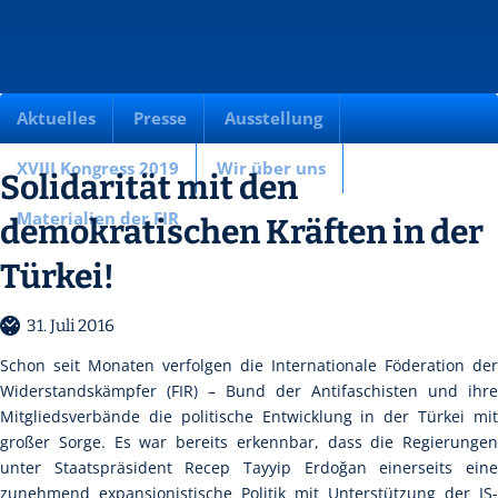
Aktuelles
Presse
Ausstellung
XVIII Kongress 2019
Wir über uns
Solidarität mit den
Materialien der FIR
demokratischen Kräften in der
Türkei!
31. Juli 2016
Schon seit Monaten verfolgen die Internationale Föderation der
Widerstandskämpfer (FIR) – Bund der Antifaschisten und ihre
Mitgliedsverbände die politische Entwicklung in der Türkei mit
großer Sorge. Es war bereits erkennbar, dass die Regierungen
unter Staatspräsident Recep Tayyip Erdoğan einerseits eine
zunehmend expansionistische Politik mit Unterstützung der IS-