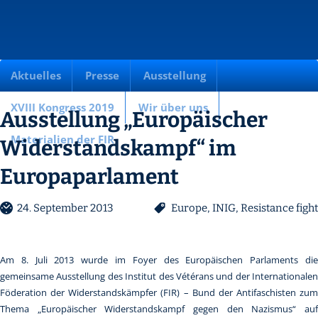
Aktuelles
Presse
Ausstellung
XVIII Kongress 2019
Wir über uns
Ausstellung „Europäischer
Materialien der FIR
Widerstandskampf“ im
Europaparlament
24. September 2013
Europe
,
INIG
,
Resistance fight
Am 8. Juli 2013 wurde im Foyer des Europäischen Parlaments die
gemeinsame Ausstellung des Institut des Vétérans und der Internationalen
Föderation der Widerstandskämpfer (FIR) – Bund der Antifaschisten zum
Thema „Europäischer Widerstandskampf gegen den Nazismus“ auf