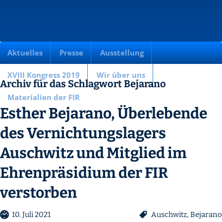
Aktuelles
Presse
Ausstellung
XVIII Kongress 2019
Wir über uns
Archiv für das Schlagwort Bejarano
Materialien der FIR
Esther Bejarano, Überlebende
des Vernichtungslagers
Auschwitz und Mitglied im
Ehrenpräsidium der FIR
verstorben
10. Juli 2021
Auschwitz
,
Bejarano